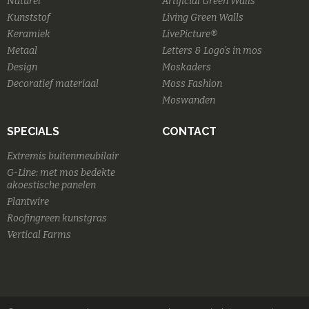
Naturel
Artificial Green Walls
Kunststof
Living Green Walls
Keramiek
LivePicture®
Metaal
Letters & Logo's in mos
Design
Moskaders
Decoratief materiaal
Moss Fashion
Moswanden
SPECIALS
CONTACT
Extremis buitenmeubilair
G-Line: met mos bedekte
akoestische panelen
Plantwire
Roofingreen kunstgras
Vertical Farms