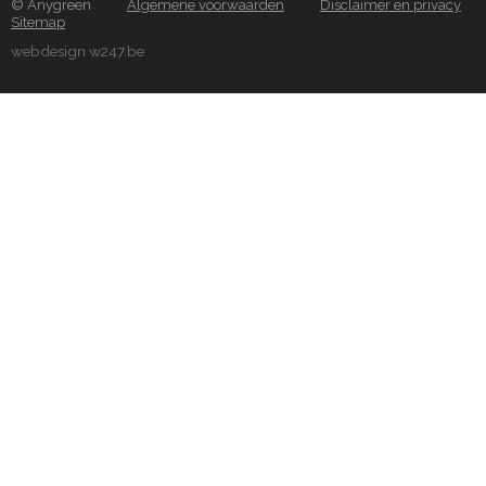
© Anygreen
Algemene voorwaarden
Disclaimer en privacy
Sitemap
webdesign w247.be