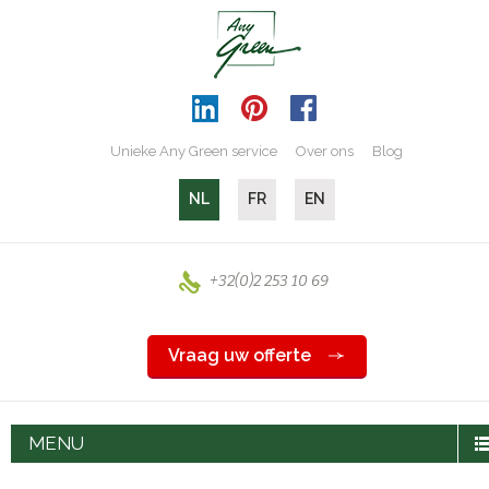
Unieke Any Green service
Over ons
Blog
NL
FR
EN
+32(0)2 253 10 69
Vraag uw offerte
MENU