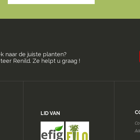
k naar de juiste planten?
eer Renild. Ze helpt u graag !
C
LID VAN
Co
Aa