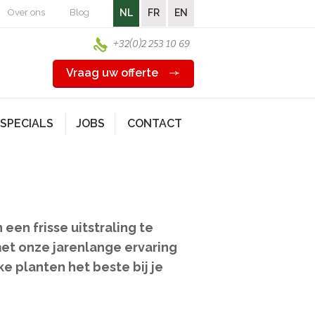
Over ons
Blog
NL
FR
EN
+32(0)2 253 10 69
Vraag uw offerte
SPECIALS
JOBS
CONTACT
een frisse uitstraling te
met onze jarenlange ervaring
e planten het beste bij je