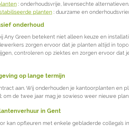
planten
: onderhoudsvrije, levensechte alternatieven
stabiliseerde planten
: duurzame en onderhoudsvrien
usief onderhoud
j Any Green betekent niet alleen keuze en installat
erkers zorgen ervoor dat je planten altijd in topco
jgen, controleren op ziektes en zorgen ervoor dat 
eving op lange termijn
ontract aan. Wij onderhouden je kantoorplanten en p
l: om de twee jaar mag je sowieso weer nieuwe plan
plantenverhuur in Gent
oor kan opfleuren met enkele gebladerde collega’s 