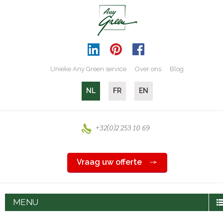
Unieke Any Green service
Over ons
Blog
NL
FR
EN
+32(0)2 253 10 69
Vraag uw offerte
MENU