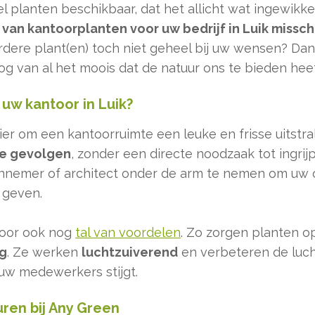
el planten beschikbaar, dat het allicht wat ingewikk
 van kantoorplanten voor uw bedrijf in Luik missc
rdere plant(en) toch niet geheel bij uw wensen? Da
nog van al het moois dat de natuur ons te bieden hee
uw kantoor in Luik?
er om een kantoorruimte een leuke en frisse uitstra
ve gevolgen
, zonder een directe noodzaak tot ingri
nnemer of architect onder de arm te nemen om uw o
e geven.
toor ook nog
tal van voordelen
. Zo zorgen planten 
g
. Ze werken
luchtzuiverend
en verbeteren de luch
uw medewerkers stijgt.
ren bij Any Green