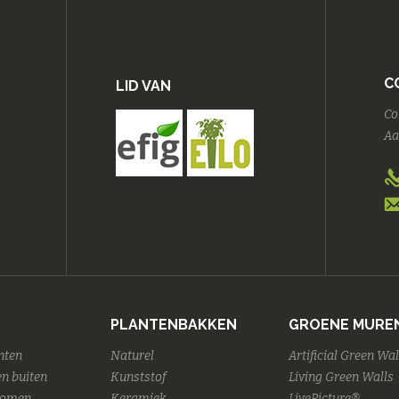
C
LID VAN
Co
Aa
PLANTENBAKKEN
GROENE MURE
nten
Naturel
Artificial Green Wal
n buiten
Kunststof
Living Green Walls
Bomen
Keramiek
LivePicture®