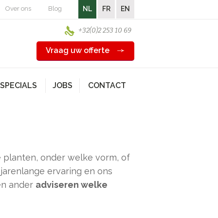
Over ons
Blog
NL
FR
EN
+32(0)2 253 10 69
Vraag uw offerte
SPECIALS
JOBS
CONTACT
e planten, onder welke vorm, of
 jarenlange ervaring en ons
een ander
adviseren welke