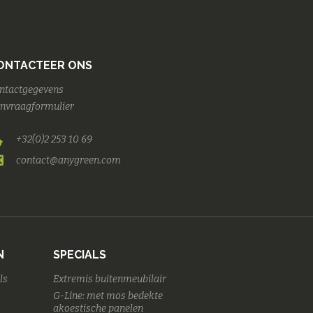
ONTACTEER ONS
ntactgegevens
nvraagformulier
+32(0)2 253 10 69
contact@anygreen.com
N
SPECIALS
ls
Extremis buitenmeubilair
G-Line: met mos bedekte
akoestische panelen