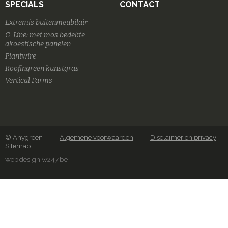
SPECIALS
CONTACT
Extremis buitenmeubilair
G-Line: met mos bedekte
akoestische panelen
Plantwire
Roofingreen kunstgras
Vertical Farms
© Anygreen
Algemene voorwaarden
Disclaimer en privacy
Sitemap
webdesign w247.be