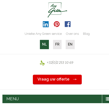
Unieke Any Green service
Over ons
Blog
NL
FR
EN
+32(0)2 253 10 69
Vraag uw offerte
MENU