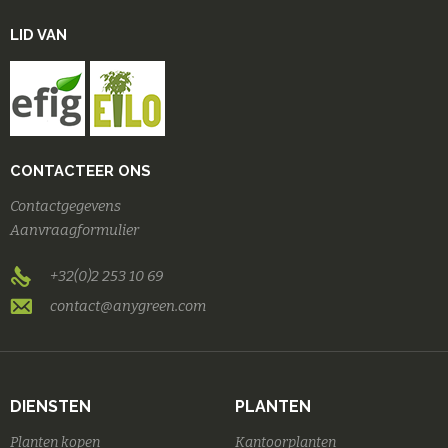
LID VAN
CONTACTEER ONS
Contactgegevens
Aanvraagformulier
+32(0)2 253 10 69
contact@anygreen.com
DIENSTEN
PLANTEN
Planten kopen
Kantoorplanten