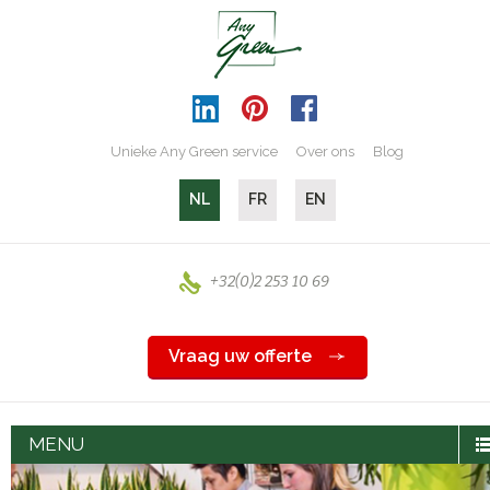
Unieke Any Green service
Over ons
Blog
NL
FR
EN
+32(0)2 253 10 69
Vraag uw offerte
MENU