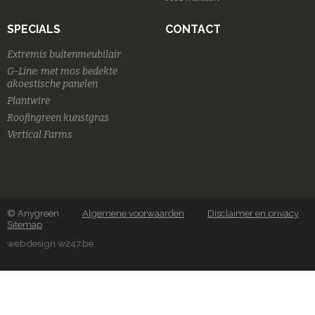
SPECIALS
CONTACT
Extremis buitenmeubilair
G-Line: met mos bedekte
akoestische panelen
Plantwire
Roofingreen kunstgras
Vertical Farms
© Anygreen
Algemene voorwaarden
Disclaimer en privacy
Sitemap
webdesign w247.be