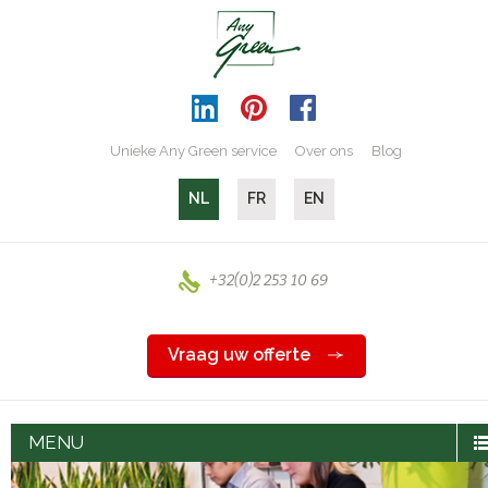
Unieke Any Green service
Over ons
Blog
NL
FR
EN
+32(0)2 253 10 69
Vraag uw offerte
MENU