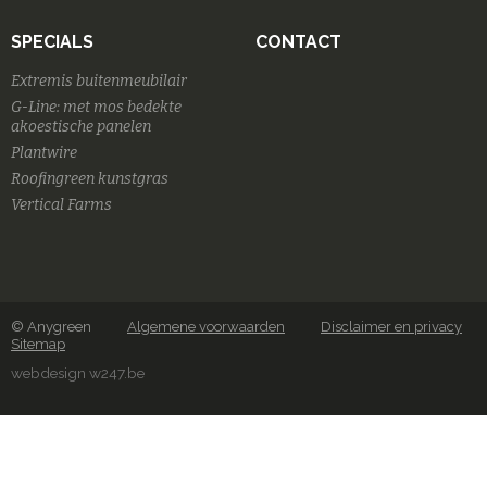
SPECIALS
CONTACT
Extremis buitenmeubilair
G-Line: met mos bedekte
akoestische panelen
Plantwire
Roofingreen kunstgras
Vertical Farms
© Anygreen
Algemene voorwaarden
Disclaimer en privacy
Sitemap
webdesign w247.be