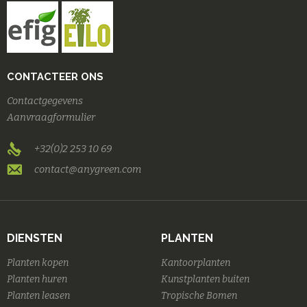
CONTACTEER ONS
Contactgegevens
Aanvraagformulier
+32(0)2 253 10 69
contact@anygreen.com
DIENSTEN
PLANTEN
Planten kopen
Kantoorplanten
Planten huren
Kunstplanten buiten
Planten leasen
Tropische Bomen