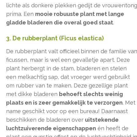
lichte als donkere plekken gedijt de vrouwenton
prima. Een
mooie robuuste plant met lange
gladde bladeren die overal goed staat
.
3. De rubberplant (Ficus elastica)
De rubberplant valt officieel binnen de familie va
ficussen, maar is wel een gevalletje apart. Deze
plant herbergt in de stam, bladeren en stelen
een melkachtig sap, dat vroeger werd gebruikt
om rubber van te maken. Deze gezellige plant
met dikke bladeren
behoeft slechts weinig
plaats en is zeer gemakkelijk te verzorgen
. Met
name geschikt voor op een bureau! Daarnaast
beschikken de bladeren over
uitstekende
luchtzuiverende eigenschappen
én heeft de
plant een gunstig effect op de luchtvochtigheid i