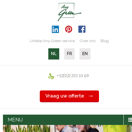
Unieke Any Green service
Over ons
Blog
NL
FR
EN
+32(0)2 253 10 69
Vraag uw offerte
MENU