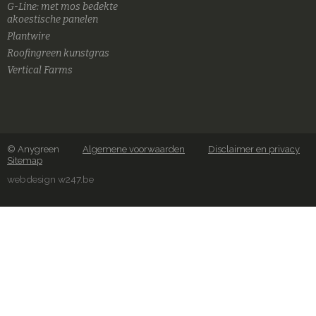
G-Line: met mos bedekte
akoestische panelen
Plantwire
Roofingreen kunstgras
Vertical Farms
© Anygreen
Algemene voorwaarden
Disclaimer en privacy
Sitemap
webdesign w247.be