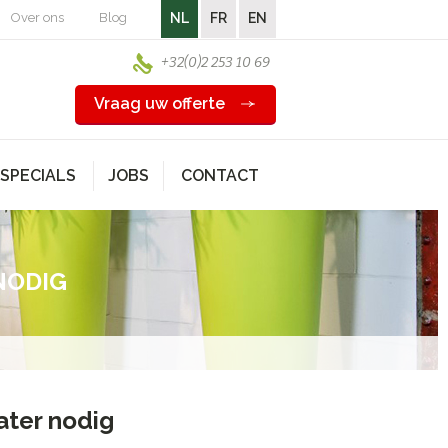
Over ons
Blog
NL
FR
EN
+32(0)2 253 10 69
Vraag uw offerte
SPECIALS
JOBS
CONTACT
NODIG
ater nodig