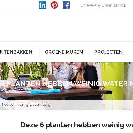
Unieke Any Green service
ANTENBAKKEN
GROENE MUREN
PROJECTEN
 6 PLANTEN HEBBEN WEINIG WATER 
n hebben weinig water nodig
Deze 6 planten hebben weinig w