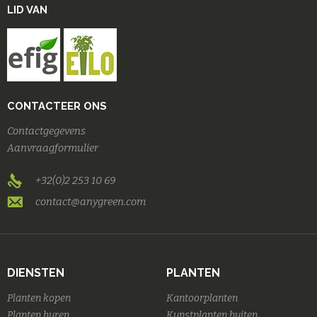
LID VAN
CONTACTEER ONS
Contactgegevens
Aanvraagformulier
+32(0)2 253 10 69
contact@anygreen.com
DIENSTEN
PLANTEN
Planten kopen
Kantoorplanten
Planten huren
Kunstplanten buiten