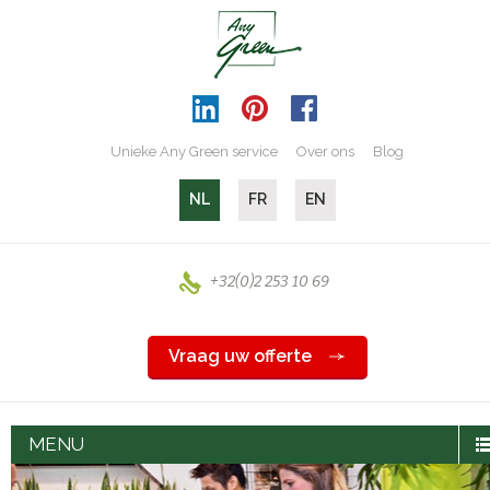
Unieke Any Green service
Over ons
Blog
NL
FR
EN
+32(0)2 253 10 69
Vraag uw offerte
MENU