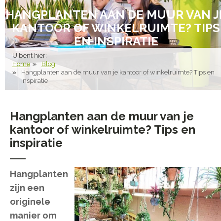
HANGPLANTEN AAN DE MUUR VAN J
KANTOOR OF WINKELRUIMTE? TIPS
EN INSPIRATIE
U bent hier:
Home
Blog
Hangplanten aan de muur van je kantoor of winkelruimte? Tips en
inspiratie
Hangplanten aan de muur van je
kantoor of winkelruimte? Tips en
inspiratie
Hangplanten
zijn een
originele
manier om