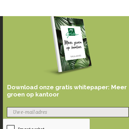
Download onze gratis whitepaper: Meer
groen op kantoor