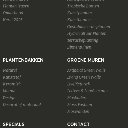
Planten leasen
Tropische Bomen
Onderhoud
Kunstplanten
Kerst 2025
Kunstbomen
Gestabiliseerde planten
Hydrocultuur Planten
Terrasbeplanting
Binnentuinen
PLANTENBAKKEN
GROENE MUREN
Naturel
Artificial Green Walls
Kunststof
Living Green Walls
Keramiek
LivePicture®
Metaal
Letters & Logo's in mos
Design
Moskaders
Decoratief materiaal
Moss Fashion
Moswanden
SPECIALS
CONTACT