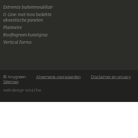
Extremis buitenmeubilair
G-Line: met mos bedekte
akoestische panelen
Plantwire
Roofingreen kunstgras
Vertical Farms
© Anygreen
Algemene voorwaarden
Disclaimer en privacy
Sitemap
webdesign w247.be