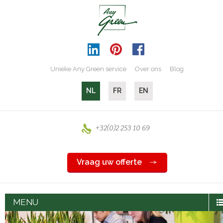
Unieke Any Green service
Over ons
Blog
NL
FR
EN
+32(0)2 253 10 69
Vraag uw offerte
MENU