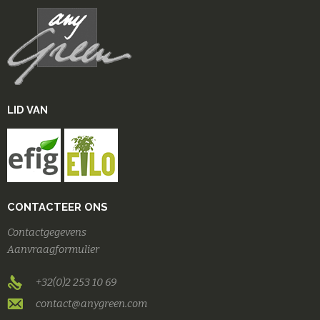
LID VAN
CONTACTEER ONS
Contactgegevens
Aanvraagformulier
+32(0)2 253 10 69
contact@anygreen.com