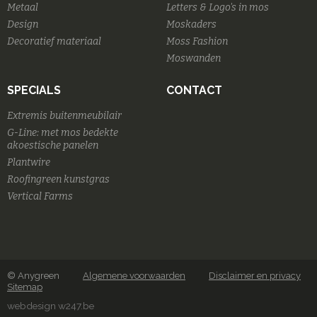
Metaal
Letters & Logo's in mos
Design
Moskaders
Decoratief materiaal
Moss Fashion
Moswanden
SPECIALS
CONTACT
Extremis buitenmeubilair
G-Line: met mos bedekte
akoestische panelen
Plantwire
Roofingreen kunstgras
Vertical Farms
© Anygreen
Algemene voorwaarden
Disclaimer en privacy
Sitemap
webdesign w247.be