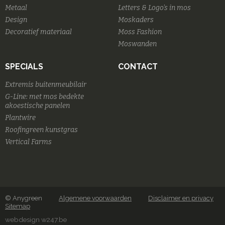
Metaal
Letters & Logo's in mos
Design
Moskaders
Decoratief materiaal
Moss Fashion
Moswanden
SPECIALS
CONTACT
Extremis buitenmeubilair
G-Line: met mos bedekte
akoestische panelen
Plantwire
Roofingreen kunstgras
Vertical Farms
© Anygreen
Algemene voorwaarden
Disclaimer en privacy
Sitemap
webdesign w247.be