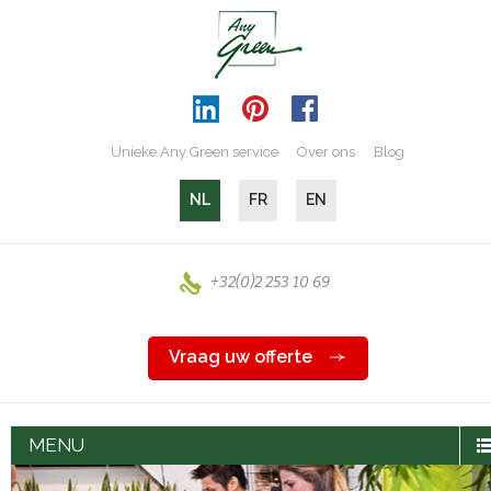
Unieke Any Green service
Over ons
Blog
NL
FR
EN
+32(0)2 253 10 69
Vraag uw offerte
MENU