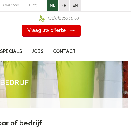
Over ons
Blog
NL
FR
EN
+32(0)2 253 10 69
Vraag uw offerte
SPECIALS
JOBS
CONTACT
BEDRIJF
or of bedrijf