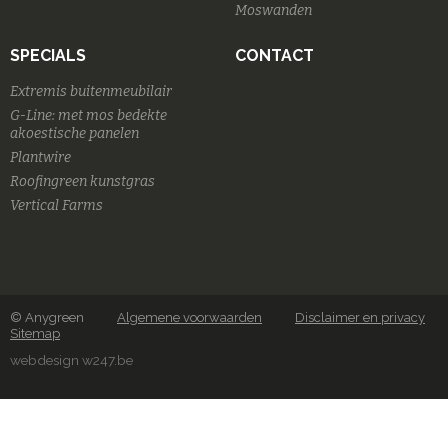
Moswanden
SPECIALS
CONTACT
Extremis buitenmeubilair
G-Line: met mos bedekte
akoestische panelen
Plantwire
Roofingreen kunstgras
Vertical Farms
© Anygreen
Algemene voorwaarden
Disclaimer en privacy
Sitemap
webdesign w247.be