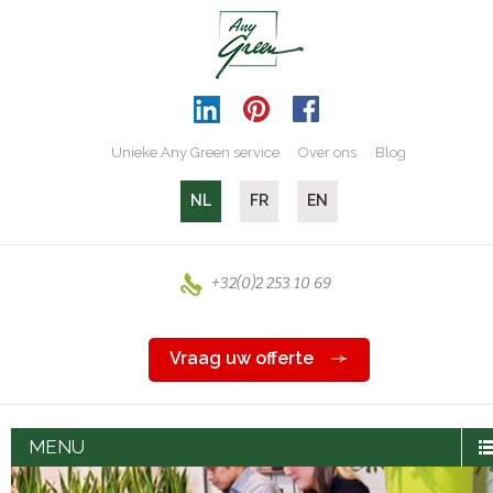
Unieke Any Green service
Over ons
Blog
NL
FR
EN
+32(0)2 253 10 69
Vraag uw offerte
MENU