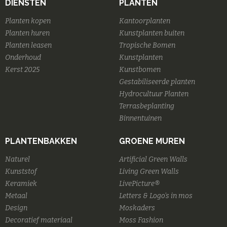
DIENSTEN
PLANTEN
Planten kopen
Kantoorplanten
Planten huren
Kunstplanten buiten
Planten leasen
Tropische Bomen
Onderhoud
Kunstplanten
Kerst 2025
Kunstbomen
Gestabiliseerde planten
Hydrocultuur Planten
Terrasbeplanting
Binnentuinen
PLANTENBAKKEN
GROENE MUREN
Naturel
Artificial Green Walls
Kunststof
Living Green Walls
Keramiek
LivePicture®
Metaal
Letters & Logo's in mos
Design
Moskaders
Decoratief materiaal
Moss Fashion