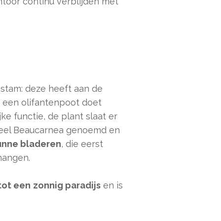
ntoor continu verblijden met
 stam: deze heeft aan de
 een olifantenpoot doet
e functie, de plant slaat er
icieel Beaucarnea genoemd en
unne bladeren
, die eerst
hangen.
tot een
zonnig paradijs
en is