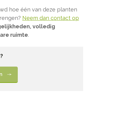
euwd hoe één van deze planten
 brengen?
Neem dan contact op
lijkheden, volledig
are ruimte
.
r?
n