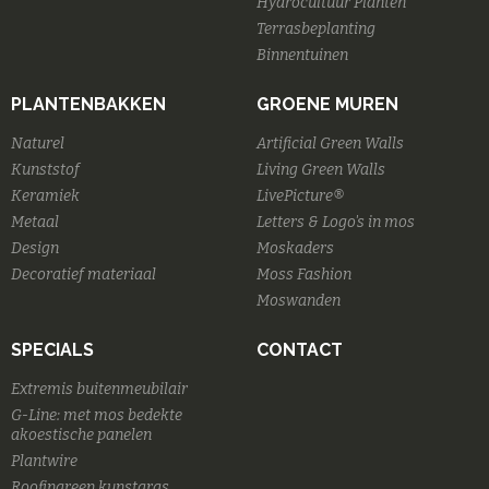
Hydrocultuur Planten
Terrasbeplanting
Binnentuinen
PLANTENBAKKEN
GROENE MUREN
Naturel
Artificial Green Walls
Kunststof
Living Green Walls
Keramiek
LivePicture®
Metaal
Letters & Logo's in mos
Design
Moskaders
Decoratief materiaal
Moss Fashion
Moswanden
SPECIALS
CONTACT
Extremis buitenmeubilair
G-Line: met mos bedekte
akoestische panelen
Plantwire
Roofingreen kunstgras