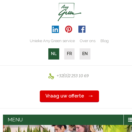
Unieke Any Green service
Over ons
Blog
NL
FR
EN
+32(0)2 253 10 69
Vraag uw offerte
MENU