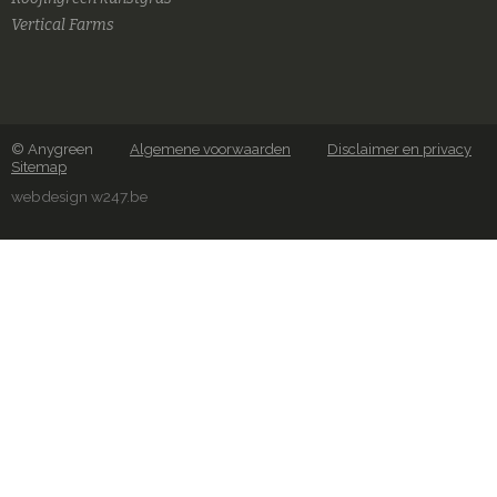
Vertical Farms
© Anygreen
Algemene voorwaarden
Disclaimer en privacy
Sitemap
webdesign w247.be