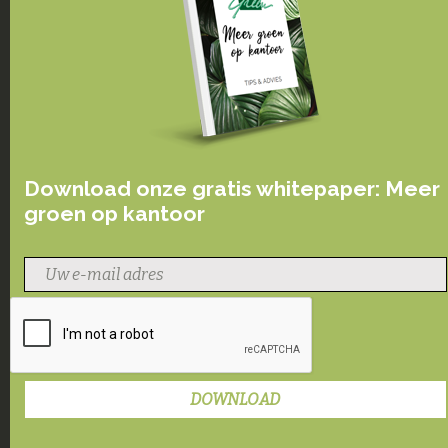
Download onze gratis whitepaper: Meer
groen op kantoor